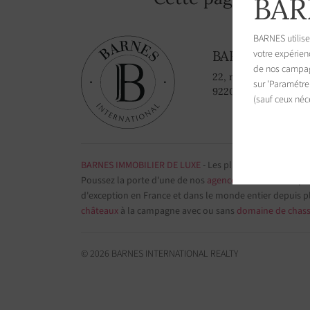
BAR
BARNES utilise
votre expérien
BARNES Paris
de nos campagn
22, rue de l'hôtel de v
sur 'Paramétre
92200 Neuilly-sur-Se
(sauf ceux néc
BARNES IMMOBILIER DE LUXE
- Les plus belles demeure
Poussez la porte d'une de nos
agences immobilières
par
d'exception en France et dans le monde entier depuis p
châteaux
à la campagne avec ou sans
domaine de chas
© 2026 BARNES INTERNATIONAL REALTY