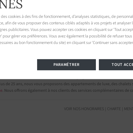
NES
 des cookies à des fins de fonctionnement, d’analyses statistiques, de personnal
ce, afin de vous proposer des contenus ciblés adaptés à vos projets et analyser
es publicitaires. Vous pouvez accepter ces cookies en cliquant sur 'Tout accept
ille
r' pour gérer vos préférences. Vous avez également la possibilité de refuser tous
ine, France
essaires au bon fonctionnement du site) en cliquant sur 'Continuer sans accepter'
PARAMÉTRER
TOUT ACC
s et appartements de prestige
mi nos 75 destinations et confiez-nous vos projets d’investissement.
Group
lus de 25 ans, nous vous proposons des appartements de luxe, des chalets su
se
. Nous offrons également à nos clients des services complémentaires de c
VOIR NOS HONORAIRES
CHARTE
MENT