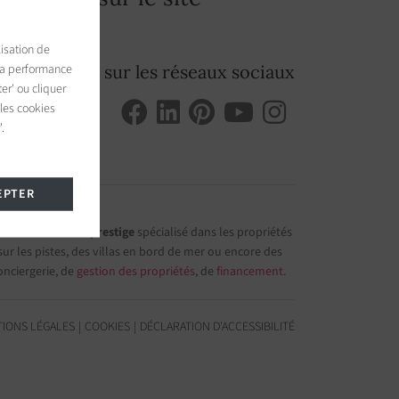
isation de
 la performance
Suivez-nous sur les réseaux sociaux
er' ou cliquer
 les cookies
.
EPTER
e immobilier de prestige
spécialisé dans les propriétés
r les pistes, des villas en bord de mer ou encore des
onciergerie, de
gestion des propriétés
, de
financement
.
IONS LÉGALES
COOKIES
DÉCLARATION D'ACCESSIBILITÉ