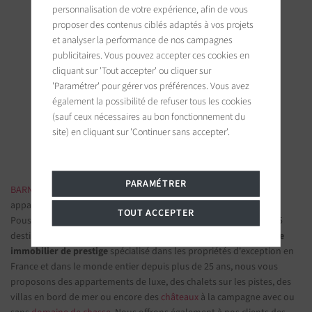
personnalisation de votre expérience, afin de vous
proposer des contenus ciblés adaptés à vos projets
et analyser la performance de nos campagnes
publicitaires. Vous pouvez accepter ces cookies en
BARNES Paris
cliquant sur 'Tout accepter' ou cliquer sur
22, rue de l'hôtel de ville
'Paramétrer' pour gérer vos préférences. Vous avez
92200 Neuilly-sur-Seine, France
également la possibilité de refuser tous les cookies
(sauf ceux nécessaires au bon fonctionnement du
Suivez-nous sur les réseaux sociaux
site) en cliquant sur 'Continuer sans accepter'.
PARAMÉTRER
BARNES IMMOBILIER DE LUXE
- Les plus belles demeures et
appartements de prestige
TOUT ACCEPTER
Poussez la porte d'une de nos
agences immobilières
parmi nos 75
destinations et confiez-nous vos projets d’investissement.
Groupe
immobilier de prestige
spécialisé dans les propriétés d'exception en
France et dans le monde entier depuis plus de 25 ans, nous vous
proposons des appartements de luxe, des chalets sur les pistes, des
villas en bord de mer ou encore des
châteaux
à la campagne avec ou