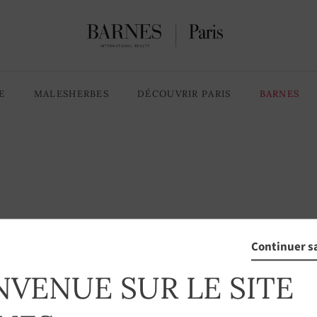
E
MALESHERBES
DÉCOUVRIR PARIS
BARNES
Continuer s
rticle n'existe plus sur ce se
NVENUE SUR LE SITE