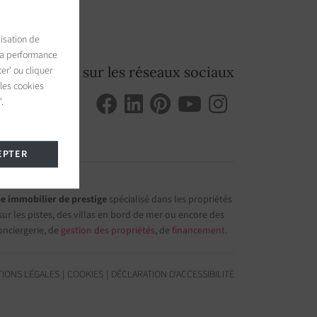
isation de
 la performance
Suivez-nous sur les réseaux sociaux
er' ou cliquer
 les cookies
.
EPTER
e immobilier de prestige
spécialisé dans les propriétés
r les pistes, des villas en bord de mer ou encore des
onciergerie, de
gestion des propriétés
, de
financement
.
IONS LÉGALES
COOKIES
DÉCLARATION D'ACCESSIBILITÉ