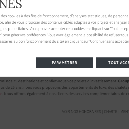
NES
 des cookies à des fins de fonctionnement, d’analyses statistiques, de personnal
ce, afin de vous proposer des contenus ciblés adaptés à vos projets et analyser
es publicitaires. Vous pouvez accepter ces cookies en cliquant sur 'Tout accept
r' pour gérer vos préférences. Vous avez également la possibilité de refuser tous
ille
essaires au bon fonctionnement du site) en cliquant sur 'Continuer sans accepter'
ine, France
PARAMÉTRER
TOUT ACC
s et appartements de prestige
mi nos 75 destinations et confiez-nous vos projets d’investissement.
Group
lus de 25 ans, nous vous proposons des appartements de luxe, des chalets su
se
. Nous offrons également à nos clients des services complémentaires de c
VOIR NOS HONORAIRES
CHARTE
MENT