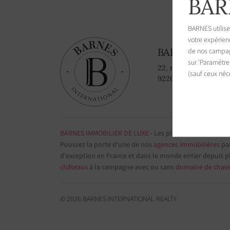
BAR
BARNES utilise
votre expérien
BARNES Paris
de nos campagn
sur 'Paramétre
22, rue de l'hôtel de v
(sauf ceux néc
92200 Neuilly-sur-Se
BARNES IMMOBILIER DE LUXE
- Les plus belles demeure
Poussez la porte d'une de nos
agences immobilières
par
d'exception en France et dans le monde entier depuis p
châteaux
à la campagne avec ou sans
domaine de chas
© 2026 BARNES INTERNATIONAL REALTY