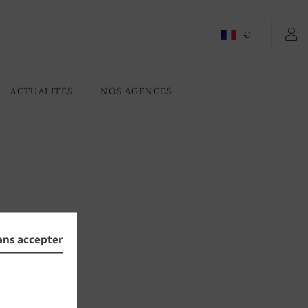
€
ACTUALITÉS
NOS AGENCES
ans accepter
rveur.