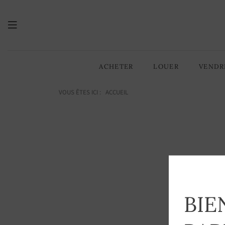
ACHETER
LOUER
VENDR
VOUS ÊTES ICI :
ACCUEIL
Cet a
BIE