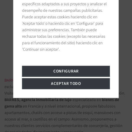
específicos adaptados a sus proyectos y analizar el
desempeño de nuestras campañas publicitarias.
Puede aceptar estas cookies haciendo clic en
'Aceptar todo' o haciendo clic en 'Configurar' para
BARNES Paris
administrar sus preferencias. También puede
22, rue de l'hôtel de ville
rechazar todas las cookies (excepto las necesarias
92200 Neuilly-sur-Seine, France
para el funcionamiento del sitio) haciendo clic en
'Continuar sin aceptar'.
Únanse a nosotros en las redes sociales
CONFIGURAR
BARNES INMOBILIARIA DE LUJO
- Las más bellas propiedades
ACEPTAR TODO
exclusivas y apartamentos de lujo
Visítenos en nuestras oficinas y confíenos sus proyectos de inversión.
BARNES, agencia inmobiliaria de lujo
especializada en
bienes de
gama alta
en Francia y a nivel internacional, propone fabulosos
apartamentos, chalés con acceso a pistas de esquí, mansiones con
acceso al mar, o castillos en el campo. Asimismo, proponemos a
nuestros clientes servicios complementarios de conserjería, gestión