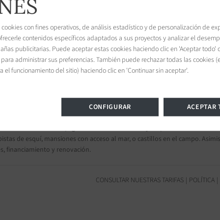
NES
 cookies con fines operativos, de análisis estadístico y de personalización de ex
ofrecerle contenidos específicos adaptados a sus proyectos y analizar el desem
Úna
ñas publicitarias. Puede aceptar estas cookies haciendo clic en 'Aceptar todo' o
ille
' para administrar sus preferencias. También puede rechazar todas las cookies (
ine, France
 el funcionamiento del sitio) haciendo clic en 'Continuar sin aceptar'.
CONFIGURAR
ACEPTAR
dades exclusivas y apartamentos de lujo
 de inversión.
BARNES, agencia inmobiliaria de lujo
especializada en
biene
stas de esquí, mansiones con acceso al mar, o castillos en el campo. Asim
s, financiamiento y renovación.
CONSULTAR NUESTRAS TARIFAS
POLÍTICA