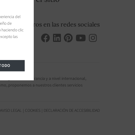
periencia del
peño de
nse a nosotros en las redes sociales
 haciendo clic
excepto las
 TODO
s de gama alta
en Francia y a nivel internacional,
ismo, proponemos a nuestros clientes servicios
AVISO LEGAL
COOKIES
DECLARACIÓN DE ACCESIBILIDAD