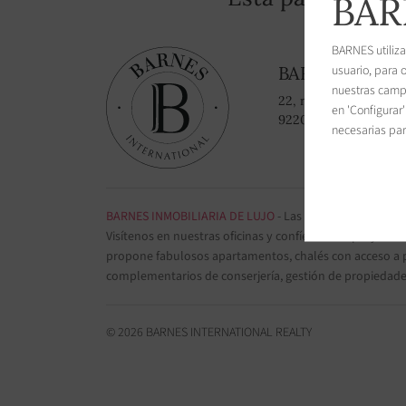
BAR
BARNES utiliza
usuario, para 
BARNES Paris
nuestras campa
22, rue de l'hôtel de v
en 'Configurar
92200 Neuilly-sur-Se
necesarias para
BARNES INMOBILIARIA DE LUJO
- Las más bellas propie
Visítenos en nuestras oficinas y confíenos sus proyectos
propone fabulosos apartamentos, chalés con acceso a pi
complementarios de conserjería, gestión de propiedade
© 2026 BARNES INTERNATIONAL REALTY